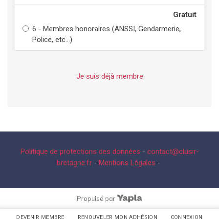
Gratuit
6 - Membres honoraires (ANSSI, Gendarmerie,
Police, etc...)
Je suis déjà membre
Politique de protections des données
-
contact@clusir-
bretagne.fr
-
Mentions Légales
-
Propulsé par
DEVENIR MEMBRE
RENOUVELER MON ADHÉSION
CONNEXION