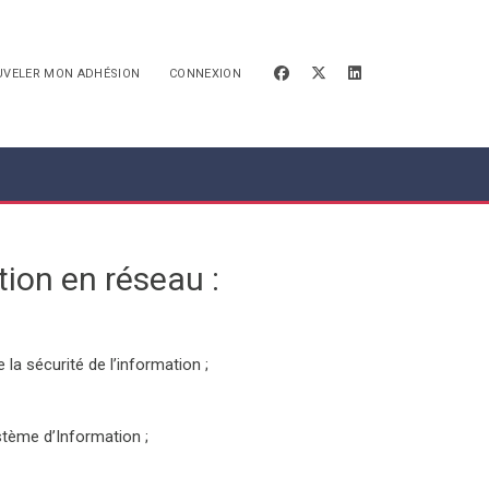
facebook
x-twitter
linkedin
UVELER MON ADHÉSION
CONNEXION
tion en réseau :
la sécurité de l’information ;
stème d’Information ;